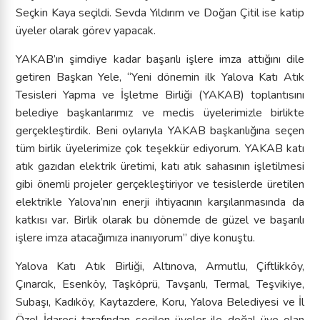
Seçkin Kaya seçildi. Sevda Yıldırım ve Doğan Çitil ise katip
üyeler olarak görev yapacak.
YAKAB’ın şimdiye kadar başarılı işlere imza attığını dile
getiren Başkan Yele, “Yeni dönemin ilk Yalova Katı Atık
Tesisleri Yapma ve İşletme Birliği (YAKAB) toplantısını
belediye başkanlarımız ve meclis üyelerimizle birlikte
gerçekleştirdik. Beni oylarıyla YAKAB başkanlığına seçen
tüm birlik üyelerimize çok teşekkür ediyorum. YAKAB katı
atık gazıdan elektrik üretimi, katı atık sahasının işletilmesi
gibi önemli projeler gerçekleştiriyor ve tesislerde üretilen
elektrikle Yalova’nın enerji ihtiyacının karşılanmasında da
katkısı var. Birlik olarak bu dönemde de güzel ve başarılı
işlere imza atacağımıza inanıyorum” diye konuştu.
Yalova Katı Atık Birliği, Altınova, Armutlu, Çiftlikköy,
Çınarcık, Esenköy, Taşköprü, Tavşanlı, Termal, Teşvikiye,
Subaşı, Kadıköy, Kaytazdere, Koru, Yalova Belediyesi ve İl
Özel İdaresi tarafından seçilen üyeler ile doğal üye olan